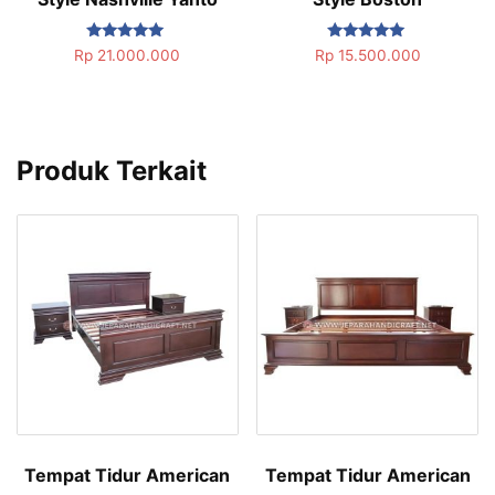
Dinilai
Dinilai
Rp
21.000.000
Rp
15.500.000
5.00
5.00
dari 5
dari 5
Produk Terkait
Tempat Tidur American
Tempat Tidur American