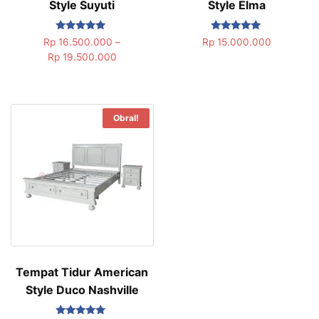
Style Suyuti
Style Elma
Dinilai
Dinilai
Rp
16.500.000
–
Rp
15.000.000
5.00
5.00
Rp
19.500.000
dari 5
dari 5
Obral!
Tempat Tidur American
Style Duco Nashville