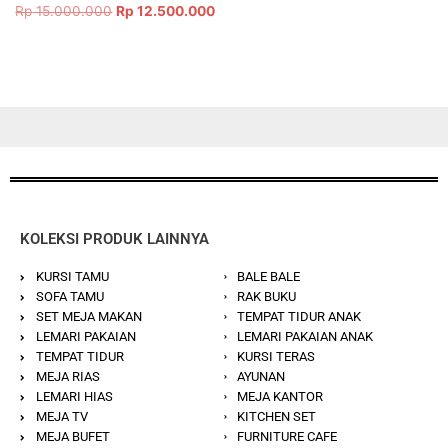
Dinilai
Rp
15.000.000
Rp
12.500.000
5.00
dari 5
KOLEKSI PRODUK LAINNYA
KURSI TAMU
BALE BALE
SOFA TAMU
RAK BUKU
SET MEJA MAKAN
TEMPAT TIDUR ANAK
LEMARI PAKAIAN
LEMARI PAKAIAN ANAK
TEMPAT TIDUR
KURSI TERAS
MEJA RIAS
AYUNAN
LEMARI HIAS
MEJA KANTOR
MEJA TV
KITCHEN SET
MEJA BUFET
FURNITURE CAFE