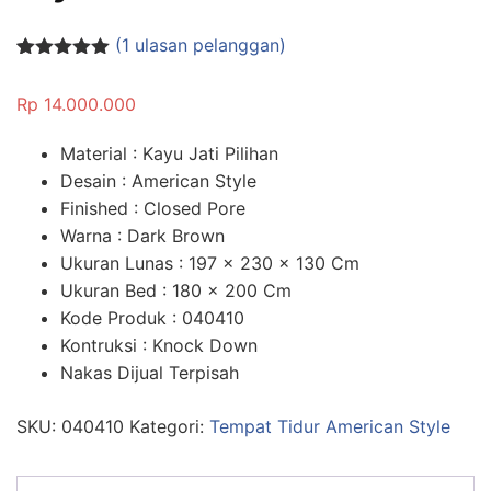
(
1
ulasan pelanggan)
Peringkat
1
5.00
dari 5
Rp
14.000.000
berdasarka
n
penilaian
pelanggan
Material : Kayu Jati Pilihan
Desain : American Style
Finished : Closed Pore
Warna : Dark Brown
Ukuran Lunas : 197 x 230 x 130 Cm
Ukuran Bed : 180 x 200 Cm
Kode Produk : 040410
Kontruksi : Knock Down
Nakas Dijual Terpisah
SKU:
040410
Kategori:
Tempat Tidur American Style