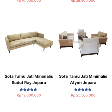
Rp
10.000.000
Rp
26.500.000
5.00
5.00
dari 5
dari 5
Sofa Tamu Jati Minimalis
Sofa Tamu Jati Minimalis
Sudut Ray Jepara
Afyon Jepara
Dinilai
Dinilai
Rp
12.000.000
Rp
25.500.000
5.00
5.00
dari 5
dari 5