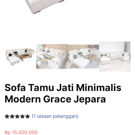
Sofa Tamu Jati Minimalis
Modern Grace Jepara
(
1
ulasan pelanggan)
Peringkat
1
5.00
dari 5
Rp
15.000.000
berdasarka