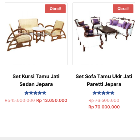
Obral!
Obral!
Set Kursi Tamu Jati
Set Sofa Tamu Ukir Jati
Sedan Jepara
Paretti Jepara
Dinilai
Dinilai
Rp
15.000.000
Rp
13.650.000
Rp
76.500.000
5.00
5.00
Rp
70.000.000
dari 5
dari 5