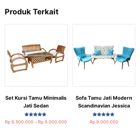
Produk Terkait
Set Kursi Tamu Minimalis
Sofa Tamu Jati Modern
Jati Sedan
Scandinavian Jessica
Dinilai
Dinilai
Rp
6.500.000
–
Rp
9.000.000
Rp
9.000.000
5.00
5.00
dari 5
dari 5