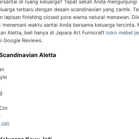
santai di ruang keluarga? Tepat sekali Anda mengunjungi sit
luarga terbaru dengan desain scandinavian yang cantik. Te
gan lapisan finishing closed pore warna natural menawan. D
menemani waktu santai Anda bersama keluarga tercinta. Mi
an Aletta, beli hanya di Jepara Art Furnicraft
toko mebel je
si Google Reviews.
 Scandinavian Aletta
an
yle
ng
 Cm
1
Jati