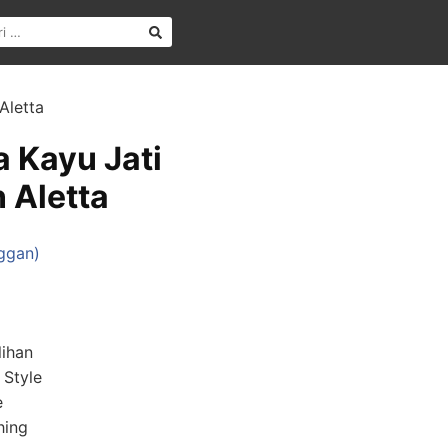
Aletta
a Kayu Jati
 Aletta
ggan)
lihan
 Style
e
hing