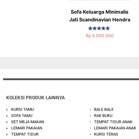
Sofa Keluarga Minimalis
Jati Scandinavian Hendra
Dinilai
Rp
5.000.000
5.00
dari 5
KOLEKSI PRODUK LAINNYA
KURSI TAMU
BALE BALE
SOFA TAMU
RAK BUKU
SET MEJA MAKAN
TEMPAT TIDUR ANAK
LEMARI PAKAIAN
LEMARI PAKAIAN ANAK
TEMPAT TIDUR
KURSI TERAS