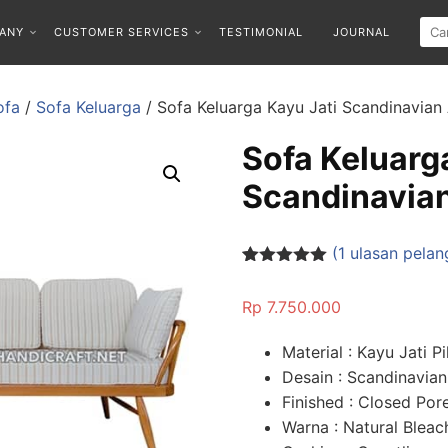
ANY
CUSTOMER SERVICES
TESTIMONIAL
JOURNAL
ofa
/
Sofa Keluarga
/ Sofa Keluarga Kayu Jati Scandinavian 
Sofa Keluarg
Scandinavian
(
1
ulasan pelan
Peringkat
1
5.00
dari 5
Rp
7.750.000
berdasarka
n
penilaian
pelanggan
Material : Kayu Jati Pi
Desain : Scandinavian
Finished : Closed Por
Warna : Natural Bleac