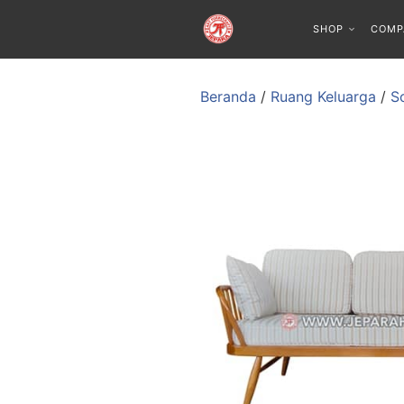
SHOP
COMP
Beranda
/
Ruang Keluarga
/
S