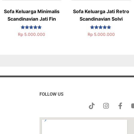
Sofa Keluarga Minimalis
Sofa Keluarga Jati Retro
Scandinavian Jati Fin
Scandinavian Solvi
Dinilai
Dinilai
Rp
5.000.000
Rp
5.000.000
5.00
5.00
dari 5
dari 5
FOLLOW US