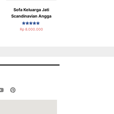
Sofa Keluarga Jati
Scandinavian Angga
Dinilai
Rp
8.000.000
5.00
dari 5