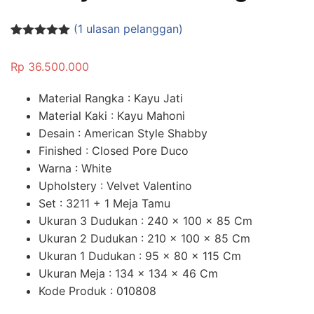
(
1
ulasan pelanggan)
Peringkat
1
5.00
dari 5
Rp
36.500.000
berdasarka
n
penilaian
pelanggan
Material Rangka : Kayu Jati
Material Kaki : Kayu Mahoni
Desain : American Style Shabby
Finished : Closed Pore Duco
Warna : White
Upholstery : Velvet Valentino
Set : 3211 + 1 Meja Tamu
Ukuran 3 Dudukan : 240 x 100 x 85 Cm
Ukuran 2 Dudukan : 210 x 100 x 85 Cm
Ukuran 1 Dudukan : 95 x 80 x 115 Cm
Ukuran Meja : 134 x 134 x 46 Cm
Kode Produk : 010808