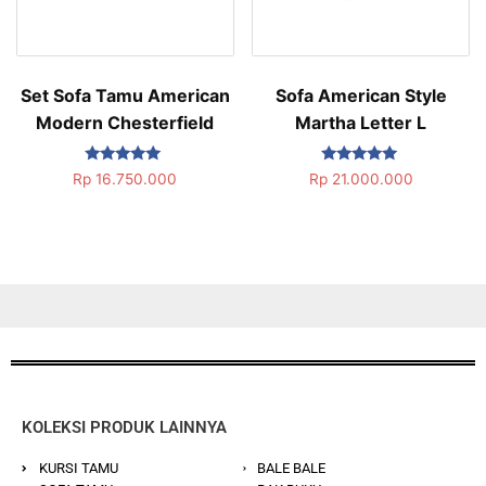
Set Sofa Tamu American
Sofa American Style
Modern Chesterfield
Martha Letter L
Dinilai
Dinilai
Rp
16.750.000
Rp
21.000.000
5.00
5.00
dari 5
dari 5
KOLEKSI PRODUK LAINNYA
KURSI TAMU
BALE BALE