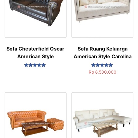
Sofa Chesterfield Oscar
Sofa Ruang Keluarga
American Style
American Style Carolina
Dinilai
Dinilai
Rp
8.500.000
5.00
5.00
dari 5
dari 5