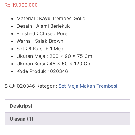
5.00
dari 5
Rp
19.000.000
berdasarka
n
penilaian
pelanggan
Material : Kayu Trembesi Solid
Desain : Alami Berlekuk
Finished : Closed Pore
Warna : Salak Brown
Set : 6 Kursi + 1 Meja
Ukuran Meja : 200 x 90 x 75 Cm
Ukuran Kursi : 45 x 50 x 120 Cm
Kode Produk : 020346
SKU:
020346
Kategori:
Set Meja Makan Trembesi
Deskripsi
Ulasan (1)