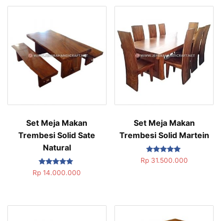
Set Meja Makan
Set Meja Makan
Trembesi Solid Sate
Trembesi Solid Martein
Natural
Dinilai
Rp
31.500.000
5.00
Dinilai
dari 5
Rp
14.000.000
5.00
dari 5