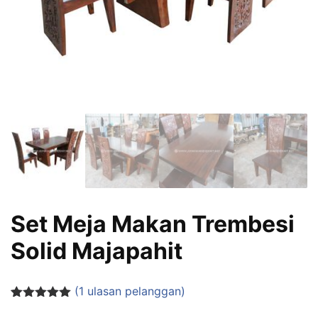
Set Meja Makan Trembesi
Solid Majapahit
(
1
ulasan pelanggan)
Peringkat
1