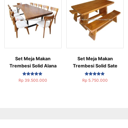
Set Meja Makan
Set Meja Makan
Trembesi Solid Alana
Trembesi Solid Sate
Dinilai
Dinilai
Rp
39.500.000
Rp
5.750.000
5.00
5.00
dari 5
dari 5