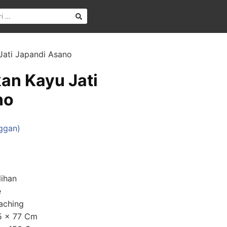
Jati Japandi Asano
an Kayu Jati
no
ggan)
lihan
e
eaching
55 x 77 Cm