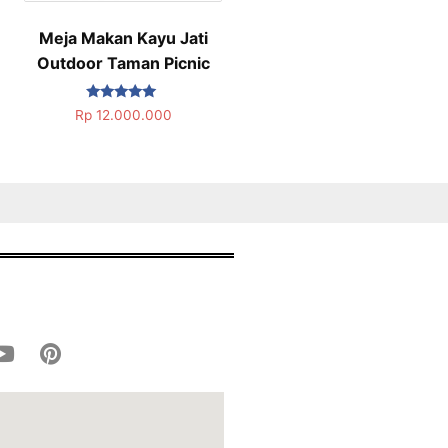
Meja Makan Kayu Jati
Outdoor Taman Picnic
Dinilai
Rp
12.000.000
5.00
dari 5