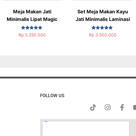
Meja Makan Jati
Set Meja Makan Kayu
Minimalis Lipat Magic
Jati Minimalis Laminasi
Dinilai
Dinilai
Rp
3.250.000
Rp
3.500.000
5.00
5.00
dari 5
dari 5
FOLLOW US