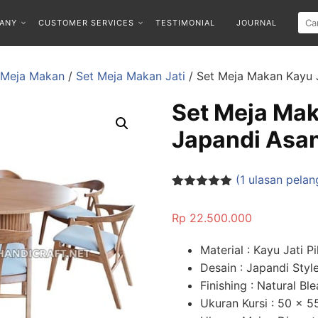
ANY
CUSTOMER SERVICES
TESTIMONIAL
JOURNAL
 Meja Makan
/
Set Meja Makan Jati
/ Set Meja Makan Kayu 
Set Meja Mak
Japandi Asa
(
1
ulasan pelan
Peringkat
1
5.00
dari 5
Rp
22.500.000
berdasarka
n
penilaian
pelanggan
Material : Kayu Jati Pi
Desain : Japandi Styl
Finishing : Natural Bl
Ukuran Kursi : 50 x 