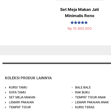
Set Meja Makan Jati
Minimalis Reno
Dinilai
Rp
10.500.000
5.00
dari 5
KOLEKSI PRODUK LAINNYA
KURSI TAMU
BALE BALE
SOFA TAMU
RAK BUKU
SET MEJA MAKAN
TEMPAT TIDUR ANAK
LEMARI PAKAIAN
LEMARI PAKAIAN ANAK
TEMPAT TIDUR
KURSI TERAS