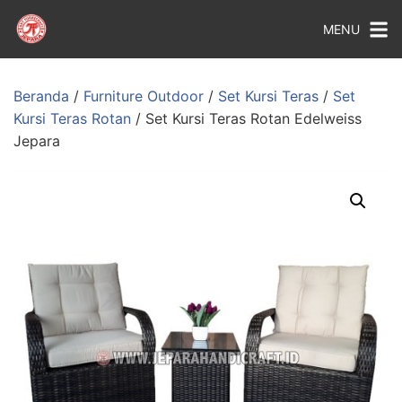
MENU
Beranda
/
Furniture Outdoor
/
Set Kursi Teras
/
Set
Kursi Teras Rotan
/ Set Kursi Teras Rotan Edelweiss
Jepara