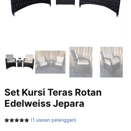
Set Kursi Teras Rotan
Edelweiss Jepara
(
1
ulasan pelanggan)
Peringkat
1