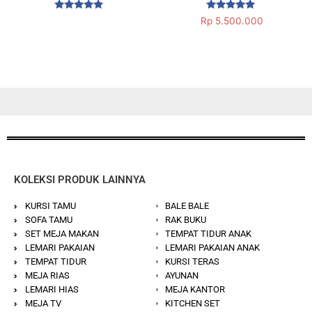
Dinilai
Dinilai
Rp
5.500.000
5.00
5.00
dari 5
dari 5
KOLEKSI PRODUK LAINNYA
KURSI TAMU
BALE BALE
SOFA TAMU
RAK BUKU
SET MEJA MAKAN
TEMPAT TIDUR ANAK
LEMARI PAKAIAN
LEMARI PAKAIAN ANAK
TEMPAT TIDUR
KURSI TERAS
MEJA RIAS
AYUNAN
LEMARI HIAS
MEJA KANTOR
MEJA TV
KITCHEN SET