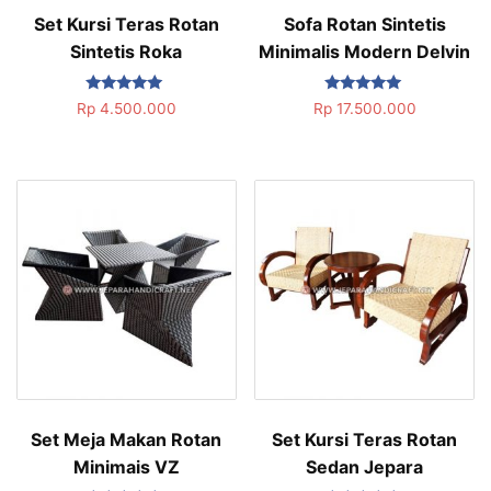
Set Kursi Teras Rotan
Sofa Rotan Sintetis
Sintetis Roka
Minimalis Modern Delvin
Dinilai
Dinilai
Rp
4.500.000
Rp
17.500.000
5.00
5.00
dari 5
dari 5
Set Meja Makan Rotan
Set Kursi Teras Rotan
Minimais VZ
Sedan Jepara