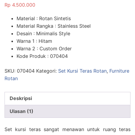
5.00
dari 5
Rp
4.500.000
berdasarka
n
penilaian
pelanggan
Material : Rotan Sintetis
Material Rangka : Stainless Steel
Desain : Minimalis Style
Warna 1 : Hitam
Warna 2 : Custom Order
Kode Produk : 070404
SKU:
070404
Kategori:
Set Kursi Teras Rotan
,
Furniture
Rotan
Deskripsi
Ulasan (1)
Set kursi teras sangat menawan untuk ruang teras