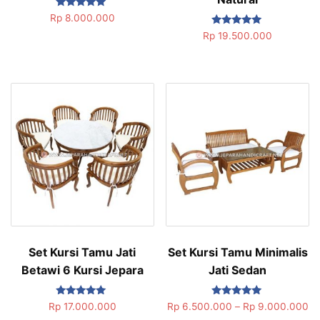
Dinilai
Rp
8.000.000
5.00
Dinilai
dari 5
Rp
19.500.000
5.00
dari 5
Set Kursi Tamu Jati
Set Kursi Tamu Minimalis
Betawi 6 Kursi Jepara
Jati Sedan
Dinilai
Dinilai
Rp
17.000.000
Rp
6.500.000
–
Rp
9.000.000
5.00
5.00