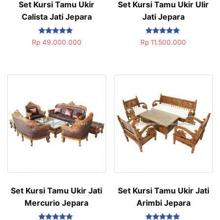
Set Kursi Tamu Ukir
Set Kursi Tamu Ukir Ulir
Calista Jati Jepara
Jati Jepara
Dinilai
Dinilai
Rp
49.000.000
Rp
11.500.000
5.00
5.00
dari 5
dari 5
Set Kursi Tamu Ukir Jati
Set Kursi Tamu Ukir Jati
Mercurio Jepara
Arimbi Jepara