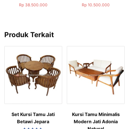
Dinilai
Dinilai
Rp
38.500.000
Rp
10.500.000
5.00
5.00
dari 5
dari 5
Produk Terkait
Set Kursi Tamu Jati
Kursi Tamu Minimalis
Betawi Jepara
Modern Jati Adonia
Natural