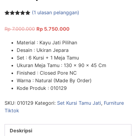
(
1
ulasan pelanggan)
Peringkat
1
5.00
dari 5
Rp
7.000.000
Rp
5.750.000
berdasarka
n
penilaian
pelanggan
Material : Kayu Jati Pilihan
Desain : Ukiran Jepara
Set : 6 Kursi + 1 Meja Tamu
Ukuran Meja Tamu : 130 x 90 x 45 Cm
Finished : Closed Pore NC
Warna : Natural (Made By Order)
Kode Produk : 010129
SKU:
010129
Kategori:
Set Kursi Tamu Jati
,
Furniture
Tiktok
Deskripsi