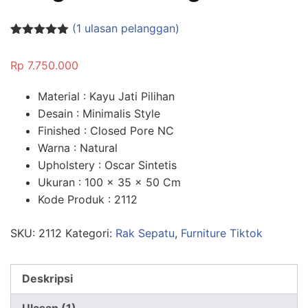
(
1
ulasan pelanggan)
Peringkat
1
5.00
dari 5
Rp
7.750.000
berdasarka
n
penilaian
pelanggan
Material : Kayu Jati Pilihan
Desain : Minimalis Style
Finished : Closed Pore NC
Warna : Natural
Upholstery : Oscar Sintetis
Ukuran : 100 x 35 x 50 Cm
Kode Produk : 2112
SKU:
2112
Kategori:
Rak Sepatu
,
Furniture Tiktok
Deskripsi