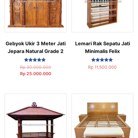
Gebyok Ukir 3 Meter Jati
Lemari Rak Sepatu Jati
Jepara Natural Grade 2
Minimalis Felix
Dinilai
Dinilai
Rp
30.000.000
Rp
11.500.000
5.00
5.00
Rp
25.000.000
dari 5
dari 5