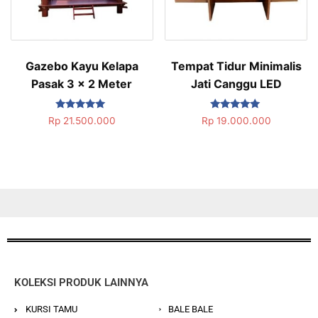
Gazebo Kayu Kelapa
Tempat Tidur Minimalis
Pasak 3 x 2 Meter
Jati Canggu LED
Dinilai
Dinilai
Rp
21.500.000
Rp
19.000.000
5.00
5.00
dari 5
dari 5
KOLEKSI PRODUK LAINNYA
KURSI TAMU
BALE BALE