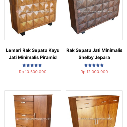
Lemari Rak Sepatu Kayu
Rak Sepatu Jati Minimalis
Jati Minimalis Piramid
Shelby Jepara
Dinilai
Dinilai
Rp
10.500.000
Rp
12.000.000
5.00
5.00
dari 5
dari 5