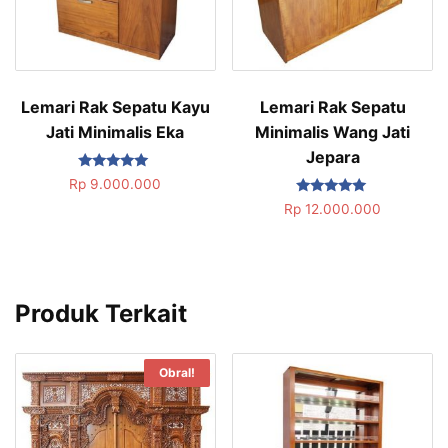
Lemari Rak Sepatu Kayu
Lemari Rak Sepatu
Jati Minimalis Eka
Minimalis Wang Jati
Jepara
Dinilai
Rp
9.000.000
5.00
Dinilai
dari 5
Rp
12.000.000
5.00
dari 5
Produk Terkait
Obral!