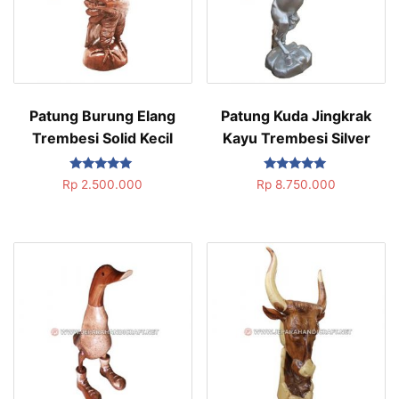
Patung Burung Elang
Patung Kuda Jingkrak
Trembesi Solid Kecil
Kayu Trembesi Silver
Dinilai
Dinilai
Rp
2.500.000
Rp
8.750.000
5.00
5.00
dari 5
dari 5