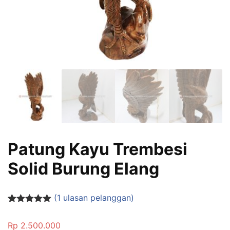
Patung Kayu Trembesi
Solid Burung Elang
(
1
ulasan pelanggan)
Peringkat
1
5.00
dari 5
Rp
2.500.000
berdasarka