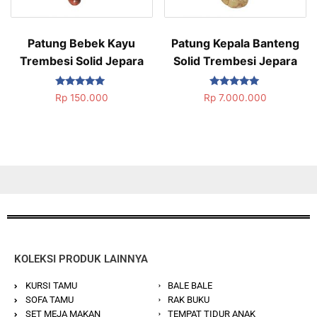
Patung Bebek Kayu
Patung Kepala Banteng
Trembesi Solid Jepara
Solid Trembesi Jepara
Dinilai
Dinilai
Rp
150.000
Rp
7.000.000
5.00
5.00
dari 5
dari 5
KOLEKSI PRODUK LAINNYA
KURSI TAMU
BALE BALE
SOFA TAMU
RAK BUKU
SET MEJA MAKAN
TEMPAT TIDUR ANAK