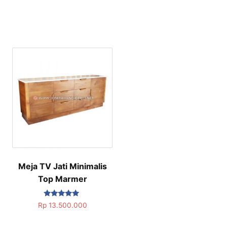
Meja TV Jati Minimalis
Top Marmer
Dinilai
Rp
13.500.000
5.00
dari 5