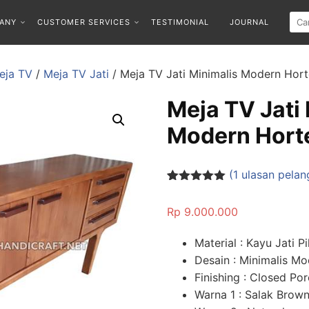
ANY
CUSTOMER SERVICES
TESTIMONIAL
JOURNAL
eja TV
/
Meja TV Jati
/ Meja TV Jati Minimalis Modern Hor
Meja TV Jati
Modern Hort
(
1
ulasan pelan
Peringkat
1
5.00
dari 5
Rp
9.000.000
berdasarka
n
penilaian
pelanggan
Material : Kayu Jati Pi
Desain : Minimalis M
Finishing : Closed Por
Warna 1 : Salak Brow