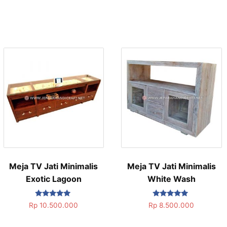
Meja TV Jati Minimalis
Meja TV Jati Minimalis
Exotic Lagoon
White Wash
Dinilai
Dinilai
Rp
10.500.000
Rp
8.500.000
5.00
5.00
dari 5
dari 5