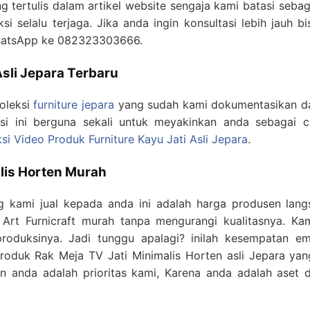
g tertulis dalam artikel website sengaja kami batasi seba
ksi selalu terjaga. Jika anda ingin konsultasi lebih jauh 
WhatsApp ke 082323303666.
Asli Jepara Terbaru
oleksi
furniture jepara
yang sudah kami dokumentasikan d
ksi ini berguna sekali untuk meyakinkan anda sebagai 
ksi Video Produk Furniture Kayu Jati Asli Jepara
.
alis Horten Murah
g kami jual kepada anda ini adalah harga produsen langs
Art Furnicraft murah tanpa mengurangi kualitasnya. Kam
roduksinya. Jadi tunggu apalagi? inilah kesempatan 
i produk Rak Meja TV Jati Minimalis Horten asli Jepara 
an anda adalah prioritas kami, Karena anda adalah aset d