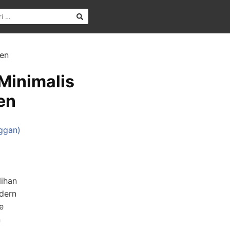
ten
 Minimalis
en
ggan)
lihan
odern
e
n