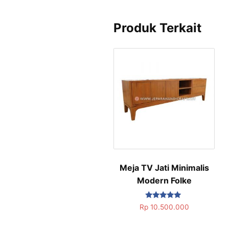
Produk Terkait
Meja TV Jati Minimalis
Modern Folke
Dinilai
Rp
10.500.000
5.00
dari 5