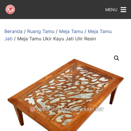
MENU
Beranda
/
Ruang Tamu
/
Meja Tamu
/
Meja Tamu
Jati
/ Meja Tamu Ukir Kayu Jati Ulir Resin