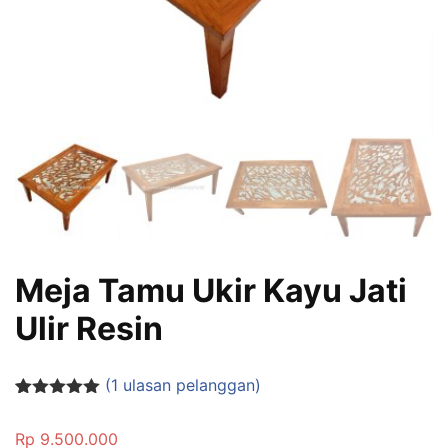
Meja Tamu Ukir Kayu Jati
Ulir Resin
(
1
ulasan pelanggan)
Peringkat
1
5.00
dari 5
Rp
9.500.000
berdasarka