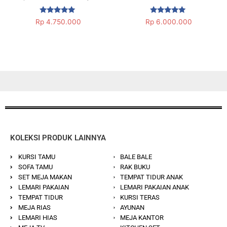
Dinilai
Dinilai
Rp
4.750.000
Rp
6.000.000
5.00
5.00
dari 5
dari 5
KOLEKSI PRODUK LAINNYA
KURSI TAMU
BALE BALE
SOFA TAMU
RAK BUKU
SET MEJA MAKAN
TEMPAT TIDUR ANAK
LEMARI PAKAIAN
LEMARI PAKAIAN ANAK
TEMPAT TIDUR
KURSI TERAS
MEJA RIAS
AYUNAN
LEMARI HIAS
MEJA KANTOR