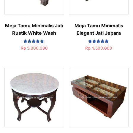
Meja Tamu Minimalis Jati
Meja Tamu Minimalis
Rustik White Wash
Elegant Jati Jepara
Dinilai
Dinilai
Rp
5.000.000
Rp
4.500.000
5.00
5.00
dari 5
dari 5