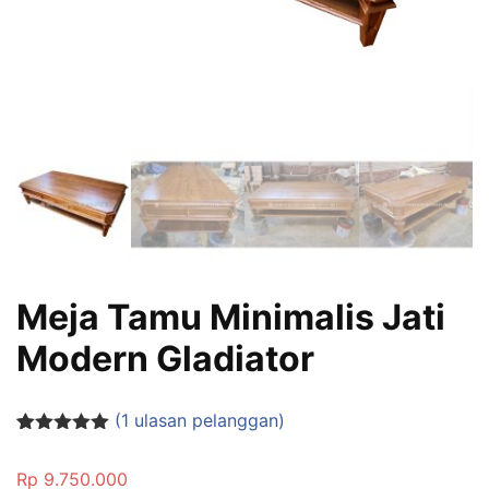
Meja Tamu Minimalis Jati
Modern Gladiator
(
1
ulasan pelanggan)
Peringkat
1
5.00
dari 5
Rp
9.750.000
berdasarka