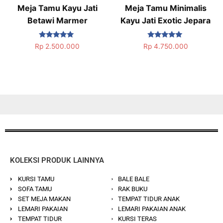
Meja Tamu Kayu Jati
Meja Tamu Minimalis
Betawi Marmer
Kayu Jati Exotic Jepara
Dinilai
Dinilai
Rp
2.500.000
Rp
4.750.000
5.00
5.00
dari 5
dari 5
KOLEKSI PRODUK LAINNYA
KURSI TAMU
BALE BALE
SOFA TAMU
RAK BUKU
SET MEJA MAKAN
TEMPAT TIDUR ANAK
LEMARI PAKAIAN
LEMARI PAKAIAN ANAK
TEMPAT TIDUR
KURSI TERAS