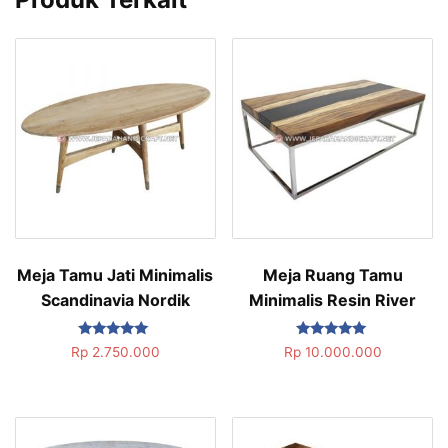
Meja Tamu Jati Minimalis
Meja Ruang Tamu
Scandinavia Nordik
Minimalis Resin River
Dinilai
Dinilai
Rp
2.750.000
Rp
10.000.000
5.00
5.00
dari 5
dari 5