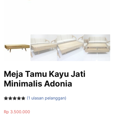
Meja Tamu Kayu Jati
Minimalis Adonia
(
1
ulasan pelanggan)
Peringkat
1
5.00
dari 5
Rp
3.500.000
berdasarka