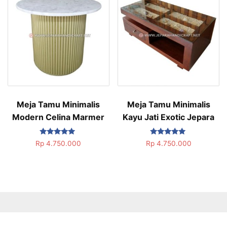
Meja Tamu Minimalis
Meja Tamu Minimalis
Modern Celina Marmer
Kayu Jati Exotic Jepara
Dinilai
Dinilai
Rp
4.750.000
Rp
4.750.000
5.00
5.00
dari 5
dari 5