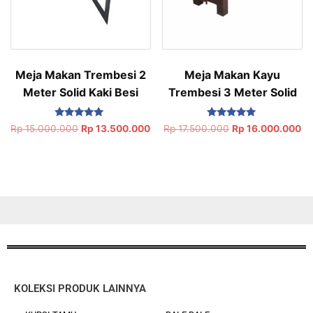
Meja Makan Trembesi 2
Meja Makan Kayu
Meter Solid Kaki Besi
Trembesi 3 Meter Solid
Dinilai
Dinilai
Rp
15.000.000
Rp
13.500.000
Rp
17.500.000
Rp
16.000.000
5.00
5.00
dari 5
dari 5
KOLEKSI PRODUK LAINNYA