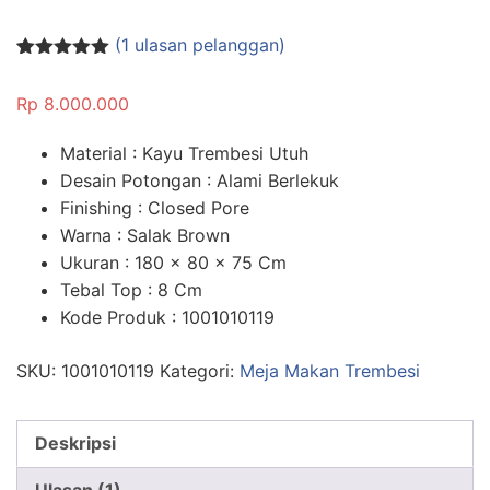
(
1
ulasan pelanggan)
Peringkat
1
5.00
dari 5
Rp
8.000.000
berdasarka
n
penilaian
pelanggan
Material : Kayu Trembesi Utuh
Desain Potongan : Alami Berlekuk
Finishing : Closed Pore
Warna : Salak Brown
Ukuran : 180 x 80 x 75 Cm
Tebal Top : 8 Cm
Kode Produk : 1001010119
SKU:
1001010119
Kategori:
Meja Makan Trembesi
Deskripsi