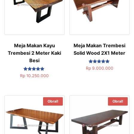
Meja Makan Kayu
Meja Makan Trembesi
Trembesi 2 Meter Kaki
Solid Wood 2X1 Meter
Besi
Dinilai
Rp
9.000.000
5.00
Dinilai
dari 5
Rp
10.250.000
5.00
dari 5
Obral!
Obral!