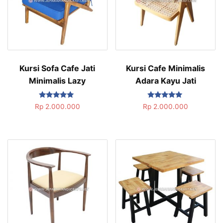
Kursi Sofa Cafe Jati
Kursi Cafe Minimalis
Minimalis Lazy
Adara Kayu Jati
Dinilai
Dinilai
Rp
2.000.000
Rp
2.000.000
5.00
5.00
dari 5
dari 5