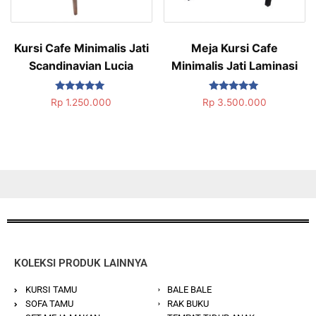
Kursi Cafe Minimalis Jati
Meja Kursi Cafe
Scandinavian Lucia
Minimalis Jati Laminasi
Dinilai
Dinilai
Rp
1.250.000
Rp
3.500.000
5.00
5.00
dari 5
dari 5
KOLEKSI PRODUK LAINNYA
KURSI TAMU
BALE BALE
SOFA TAMU
RAK BUKU