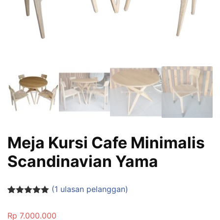
Meja Kursi Cafe Minimalis
Scandinavian Yama
(
1
ulasan pelanggan)
Peringkat
1
5.00
dari 5
Rp
7.000.000
berdasarka