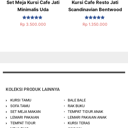
Set Meja Kursi Cafe Jati
Kursi Cafe Resto Jati
Minimalis Uda
Scandinavian Bentwood
Dinilai
Dinilai
Rp
3.500.000
Rp
1.350.000
5.00
5.00
dari 5
dari 5
KOLEKSI PRODUK LAINNYA
KURSI TAMU
BALE BALE
SOFA TAMU
RAK BUKU
SET MEJA MAKAN
TEMPAT TIDUR ANAK
LEMARI PAKAIAN
LEMARI PAKAIAN ANAK
TEMPAT TIDUR
KURSI TERAS