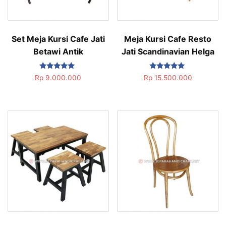
Set Meja Kursi Cafe Jati
Meja Kursi Cafe Resto
Betawi Antik
Jati Scandinavian Helga
Dinilai
Dinilai
Rp
9.000.000
Rp
15.500.000
5.00
5.00
dari 5
dari 5