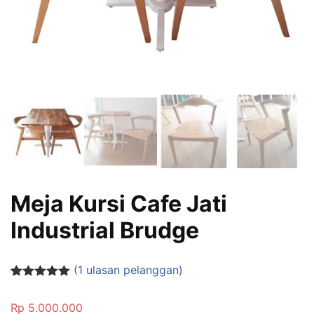
Meja Kursi Cafe Jati
Industrial Brudge
(
1
ulasan pelanggan)
Peringkat
1
5.00
dari 5
Rp
5.000.000
berdasarka