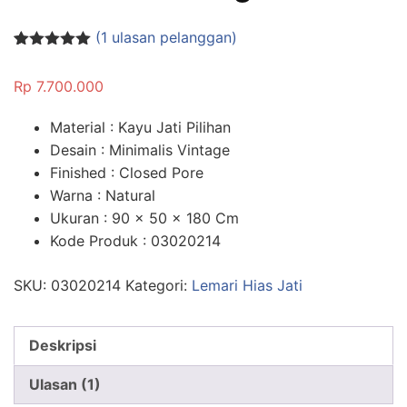
(
1
ulasan pelanggan)
Peringkat
1
5.00
dari 5
Rp
7.700.000
berdasarka
n
penilaian
pelanggan
Material : Kayu Jati Pilihan
Desain : Minimalis Vintage
Finished : Closed Pore
Warna : Natural
Ukuran : 90 x 50 x 180 Cm
Kode Produk : 03020214
SKU:
03020214
Kategori:
Lemari Hias Jati
Deskripsi
Ulasan (1)