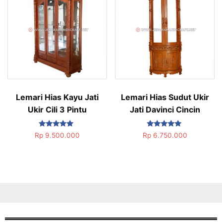
Lemari Hias Kayu Jati
Lemari Hias Sudut Ukir
Ukir Cili 3 Pintu
Jati Davinci Cincin
Dinilai
Dinilai
Rp
9.500.000
Rp
6.750.000
5.00
5.00
dari 5
dari 5