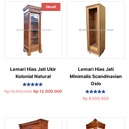
Obral!
Lemari Hias Jati Ukir
Lemari Hias Jati
Kolonial Natural
Minimalis Scandinavian
Oslo
Dinilai
Rp
14.500.000
Rp
12.000.000
5.00
Dinilai
dari 5
Rp
8.000.000
5.00
dari 5