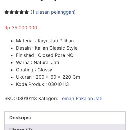
(
1
ulasan pelanggan)
Peringkat
1
5.00
dari 5
Rp
35.000.000
berdasarka
n
penilaian
pelanggan
Material : Kayu Jati Pilihan
Desain : Italian Classic Style
Finished : Closed Pore NC
Warna : Natural Jati
Coating : Glossy
Ukuran : 200 x 60 x 220 Cm
Kode Produk : 03010113
SKU:
03010113
Kategori:
Lemari Pakaian Jati
Deskripsi