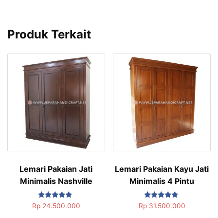
Produk Terkait
Lemari Pakaian Jati
Lemari Pakaian Kayu Jati
Minimalis Nashville
Minimalis 4 Pintu
Dinilai
Dinilai
Rp
24.500.000
Rp
31.500.000
5.00
5.00
dari 5
dari 5