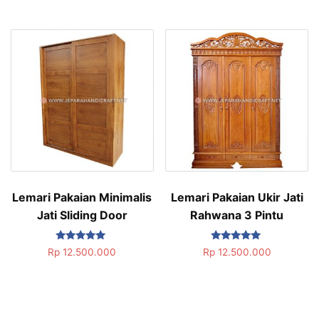
Lemari Pakaian Minimalis
Lemari Pakaian Ukir Jati
Jati Sliding Door
Rahwana 3 Pintu
Dinilai
Dinilai
Rp
12.500.000
Rp
12.500.000
5.00
5.00
dari 5
dari 5