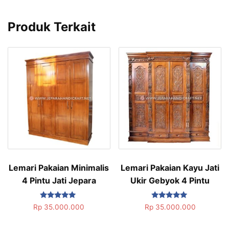
Produk Terkait
Lemari Pakaian Minimalis
Lemari Pakaian Kayu Jati
4 Pintu Jati Jepara
Ukir Gebyok 4 Pintu
Dinilai
Dinilai
Rp
35.000.000
Rp
35.000.000
5.00
5.00
dari 5
dari 5