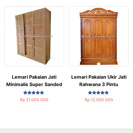
Lemari Pakaian Jati
Lemari Pakaian Ukir Jati
Minimalis Super Sanded
Rahwana 3 Pintu
Dinilai
Dinilai
Rp
21.000.000
Rp
12.500.000
5.00
5.00
dari 5
dari 5