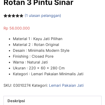
Rotan 3 Pintu Sinar
(
1
ulasan pelanggan)
Peringkat
1
5.00
dari 5
Rp
56.000.000
berdasarka
n
penilaian
pelanggan
Material 1 : Kayu Jati Pilihan
Material 2 : Rotan Original
Desain : Minimalis Modern Style
Finishing : Closed Pore
Warna : Natural Jati
Ukuran : 220 x 60 x 280 Cm
Kategori : Lemari Pakaian Minimalis Jati
SKU:
03010274
Kategori:
Lemari Pakaian Jati
Deskripsi