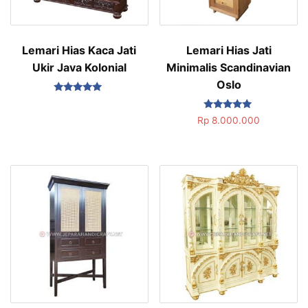
Lemari Hias Kaca Jati
Lemari Hias Jati
Ukir Java Kolonial
Minimalis Scandinavian
Oslo
Dinilai
5.00
Dinilai
dari 5
Rp
8.000.000
5.00
dari 5