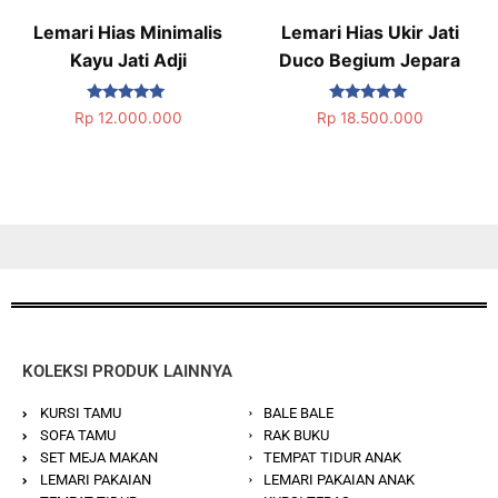
Lemari Hias Minimalis
Lemari Hias Ukir Jati
Kayu Jati Adji
Duco Begium Jepara
Dinilai
Dinilai
Rp
12.000.000
Rp
18.500.000
5.00
5.00
dari 5
dari 5
KOLEKSI PRODUK LAINNYA
KURSI TAMU
BALE BALE
SOFA TAMU
RAK BUKU
SET MEJA MAKAN
TEMPAT TIDUR ANAK
LEMARI PAKAIAN
LEMARI PAKAIAN ANAK