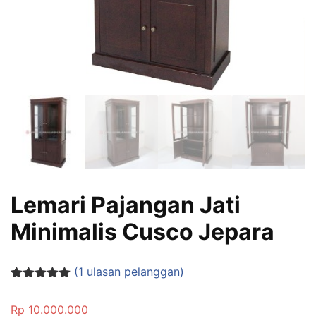
Lemari Pajangan Jati
Minimalis Cusco Jepara
(
1
ulasan pelanggan)
Peringkat
1
5.00
dari 5
Rp
10.000.000
berdasarka