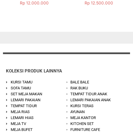
Dinilai
Dinilai
Rp
12.000.000
Rp
12.500.000
5.00
5.00
dari 5
dari 5
KOLEKSI PRODUK LAINNYA
KURSI TAMU
BALE BALE
SOFA TAMU
RAK BUKU
SET MEJA MAKAN
TEMPAT TIDUR ANAK
LEMARI PAKAIAN
LEMARI PAKAIAN ANAK
TEMPAT TIDUR
KURSI TERAS
MEJA RIAS
AYUNAN
LEMARI HIAS
MEJA KANTOR
MEJA TV
KITCHEN SET
MEJA BUFET
FURNITURE CAFE