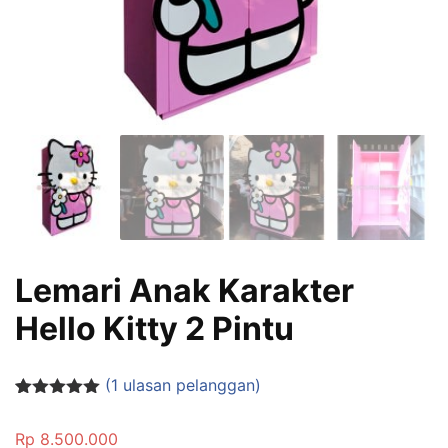
Lemari Anak Karakter
Hello Kitty 2 Pintu
(
1
ulasan pelanggan)
Peringkat
1
5.00
dari 5
Rp
8.500.000
berdasarka