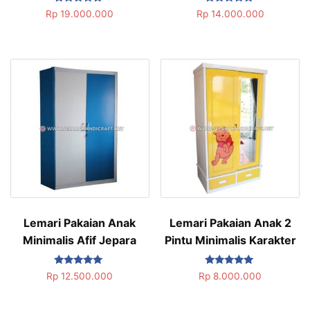
Dinilai
Dinilai
Rp
19.000.000
Rp
14.000.000
5.00
5.00
dari 5
dari 5
Lemari Pakaian Anak
Lemari Pakaian Anak 2
Minimalis Afif Jepara
Pintu Minimalis Karakter
Dinilai
Dinilai
Rp
12.500.000
Rp
8.000.000
5.00
5.00
dari 5
dari 5