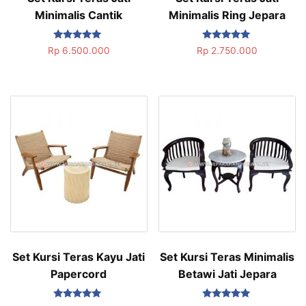
Minimalis Cantik
Minimalis Ring Jepara
Dinilai
Dinilai
Rp
6.500.000
Rp
2.750.000
5.00
5.00
dari 5
dari 5
Set Kursi Teras Kayu Jati
Set Kursi Teras Minimalis
Papercord
Betawi Jati Jepara