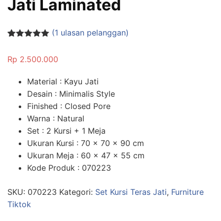
Jati Laminated
(
1
ulasan pelanggan)
Peringkat
1
5.00
dari 5
Rp
2.500.000
berdasarka
n
penilaian
pelanggan
Material : Kayu Jati
Desain : Minimalis Style
Finished : Closed Pore
Warna : Natural
Set : 2 Kursi + 1 Meja
Ukuran Kursi : 70 x 70 x 90 cm
Ukuran Meja : 60 x 47 x 55 cm
Kode Produk : 070223
SKU:
070223
Kategori:
Set Kursi Teras Jati
,
Furniture
Tiktok