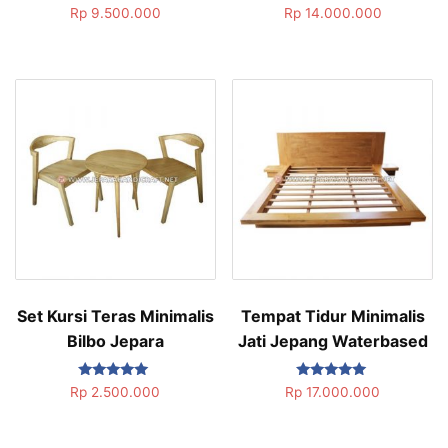
Dinilai
Dinilai
Rp
9.500.000
Rp
14.000.000
5.00
5.00
dari 5
dari 5
Set Kursi Teras Minimalis
Tempat Tidur Minimalis
Bilbo Jepara
Jati Jepang Waterbased
Dinilai
Dinilai
Rp
2.500.000
Rp
17.000.000
5.00
5.00
dari 5
dari 5