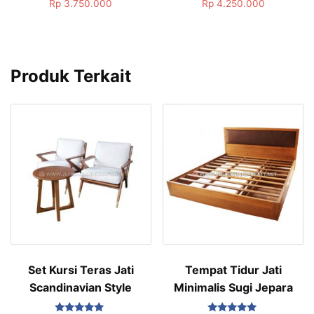
Dinilai
Dinilai
Rp
3.750.000
Rp
4.250.000
5.00
5.00
dari 5
dari 5
Produk Terkait
Set Kursi Teras Jati
Tempat Tidur Jati
Scandinavian Style
Minimalis Sugi Jepara