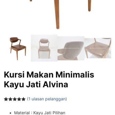
Kursi Makan Minimalis
Kayu Jati Alvina
(
1
ulasan pelanggan)
Peringkat
1
5.00
dari 5
Material : Kayu Jati Pilihan
berdasarka