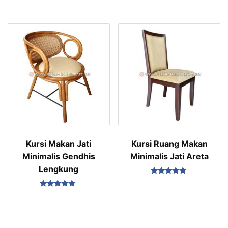
Dinilai
Dinilai
5.00
5.00
dari 5
dari 5
Kursi Makan Jati
Kursi Ruang Makan
Minimalis Gendhis
Minimalis Jati Areta
Lengkung
Dinilai
5.00
Dinilai
dari 5
5.00
dari 5