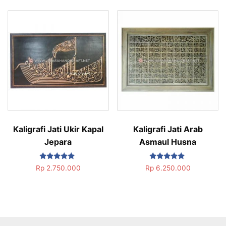
Kaligrafi Jati Ukir Kapal
Kaligrafi Jati Arab
Jepara
Asmaul Husna
Dinilai
Dinilai
Rp
2.750.000
Rp
6.250.000
5.00
5.00
dari 5
dari 5