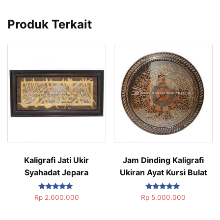
Produk Terkait
Kaligrafi Jati Ukir
Jam Dinding Kaligrafi
Syahadat Jepara
Ukiran Ayat Kursi Bulat
Dinilai
Dinilai
Rp
2.000.000
Rp
5.000.000
5.00
5.00
dari 5
dari 5