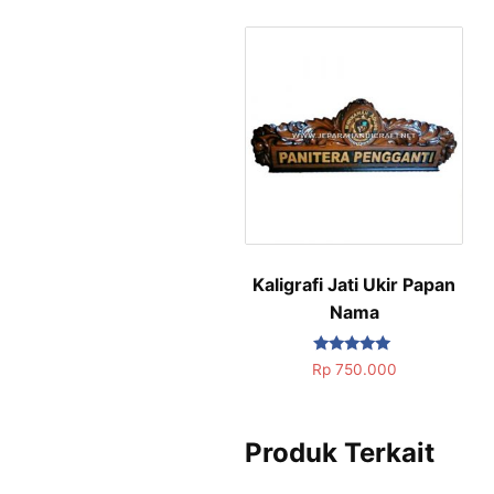
Kaligrafi Jati Ukir Papan
Nama
Dinilai
Rp
750.000
5.00
dari 5
Produk Terkait