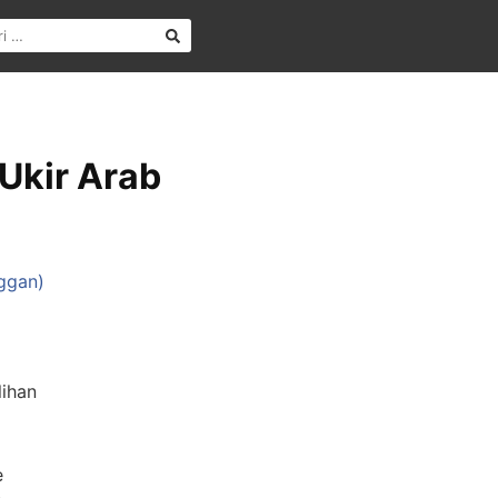
 Ukir Arab
ggan)
lihan
e