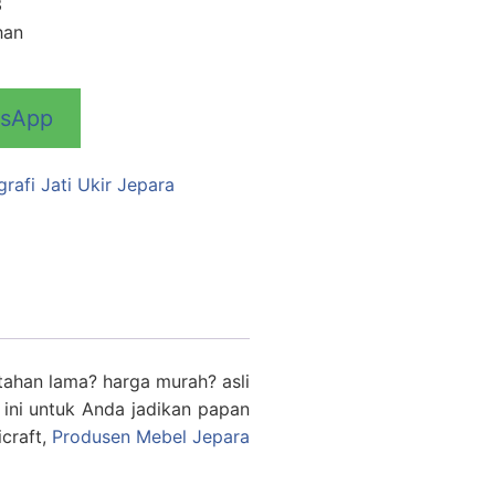
3
han
tsApp
grafi Jati Ukir Jepara
tahan lama? harga murah? asli
d ini untuk Anda jadikan papan
icraft,
Produsen Mebel Jepara