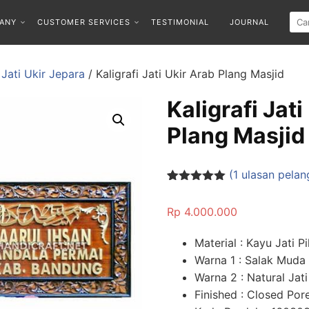
ANY
CUSTOMER SERVICES
TESTIMONIAL
JOURNAL
i Jati Ukir Jepara
/ Kaligrafi Jati Ukir Arab Plang Masjid
Kaligrafi Jati
Plang Masjid
(
1
ulasan pelan
Peringkat
1
5.00
dari 5
Rp
4.000.000
berdasarka
n
penilaian
pelanggan
Material : Kayu Jati Pi
Warna 1 : Salak Muda
Warna 2 : Natural Jati
Finished : Closed Por