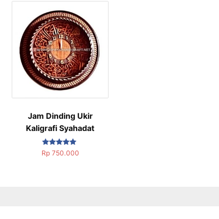
Jam Dinding Ukir
Kaligrafi Syahadat
Dinilai
Rp
750.000
5.00
dari 5