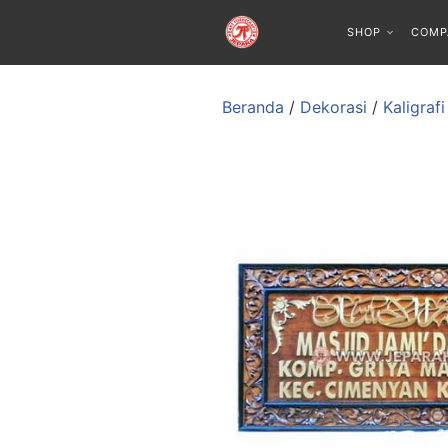
SHOP
COMP
Beranda
/
Dekorasi
/
Kaligraf