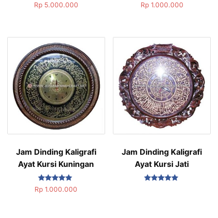
Dinilai
Dinilai
Rp
5.000.000
Rp
1.000.000
5.00
5.00
dari 5
dari 5
Jam Dinding Kaligrafi
Jam Dinding Kaligrafi
Ayat Kursi Kuningan
Ayat Kursi Jati
Dinilai
Dinilai
Rp
1.000.000
5.00
5.00
dari 5
dari 5