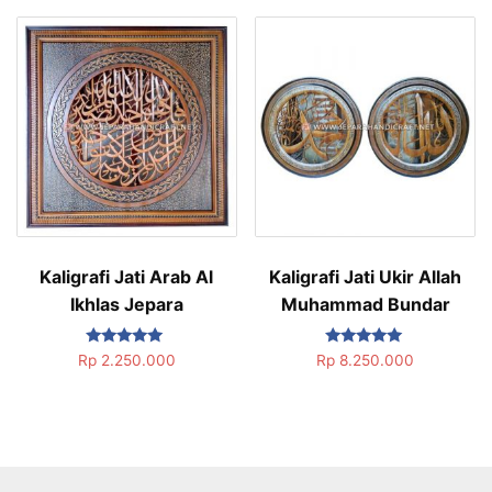
Kaligrafi Jati Arab Al
Kaligrafi Jati Ukir Allah
Ikhlas Jepara
Muhammad Bundar
Dinilai
Dinilai
Rp
2.250.000
Rp
8.250.000
5.00
5.00
dari 5
dari 5