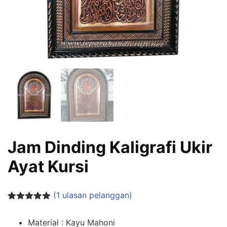
Jam Dinding Kaligrafi Ukir
Ayat Kursi
(
1
ulasan pelanggan)
Peringkat
1
5.00
dari 5
Material : Kayu Mahoni
berdasarka