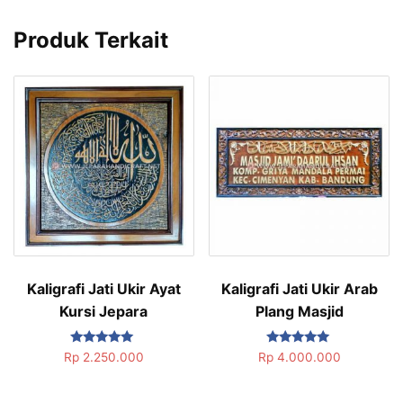
Produk Terkait
Kaligrafi Jati Ukir Ayat
Kaligrafi Jati Ukir Arab
Kursi Jepara
Plang Masjid
Dinilai
Dinilai
Rp
2.250.000
Rp
4.000.000
5.00
5.00
dari 5
dari 5