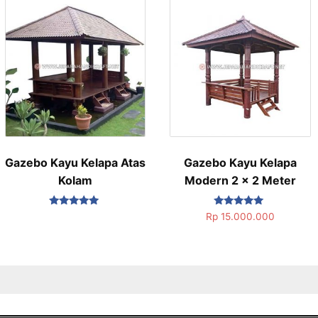
Gazebo Kayu Kelapa Atas
Gazebo Kayu Kelapa
Kolam
Modern 2 x 2 Meter
Dinilai
Dinilai
Rp
15.000.000
5.00
5.00
dari 5
dari 5