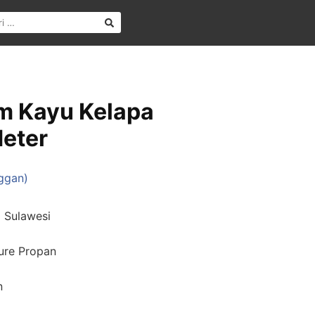
m Kayu Kelapa
Meter
ggan)
a Sulawesi
ture Propan
n