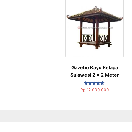
Gazebo Kayu Kelapa
Sulawesi 2 x 2 Meter
Dinilai
Rp
12.000.000
5.00
dari 5