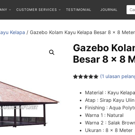
ANY
CUSTOMER SERVICES
TESTIMONIAL
JOURNAL
ayu Kelapa
/ Gazebo Kolam Kayu Kelapa Besar 8 x 8 Meter
Gazebo Kola
Besar 8 x 8 
(
1
ulasan pelan
Peringkat
1
5.00
dari 5
Material : Kayu Kelap
berdasarka
n
penilaian
Atap : Sirap Kayu Ulin
pelanggan
Finishing : Aqua Poly
Warna 1 : Natural
Warna 2 : Salak Brow
Ukuran : 8 x 8 Meter