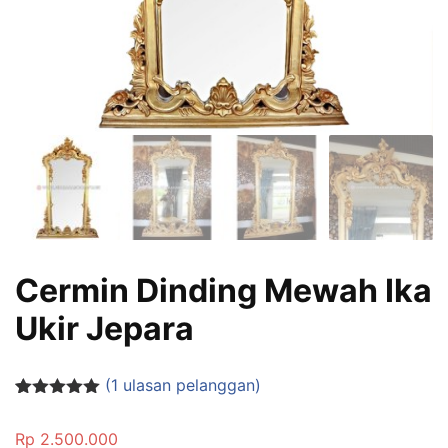
Cermin Dinding Mewah Ika
Ukir Jepara
(
1
ulasan pelanggan)
Peringkat
1
5.00
dari 5
Rp
2.500.000
berdasarka