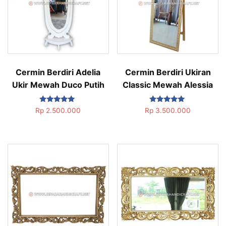
Cermin Berdiri Adelia
Cermin Berdiri Ukiran
Ukir Mewah Duco Putih
Classic Mewah Alessia
Dinilai
Dinilai
Rp
2.500.000
Rp
3.500.000
5.00
5.00
dari 5
dari 5