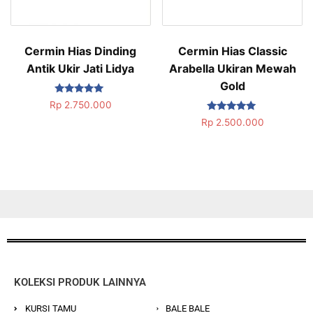
Cermin Hias Dinding
Cermin Hias Classic
Antik Ukir Jati Lidya
Arabella Ukiran Mewah
Gold
Dinilai
Rp
2.750.000
5.00
Dinilai
dari 5
Rp
2.500.000
5.00
dari 5
KOLEKSI PRODUK LAINNYA
KURSI TAMU
BALE BALE