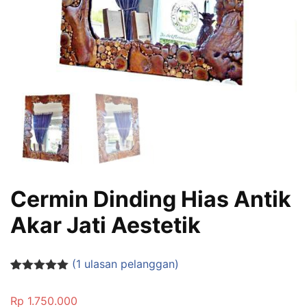
Cermin Dinding Hias Antik
Akar Jati Aestetik
(
1
ulasan pelanggan)
Peringkat
1
5.00
dari 5
Rp
1.750.000
berdasarka