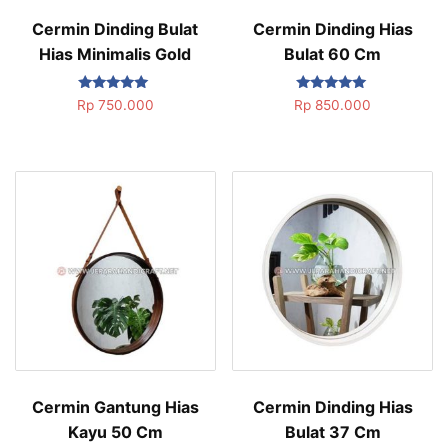
Cermin Dinding Bulat
Cermin Dinding Hias
Hias Minimalis Gold
Bulat 60 Cm
Dinilai
Dinilai
Rp
750.000
Rp
850.000
5.00
5.00
dari 5
dari 5
Cermin Gantung Hias
Cermin Dinding Hias
Kayu 50 Cm
Bulat 37 Cm