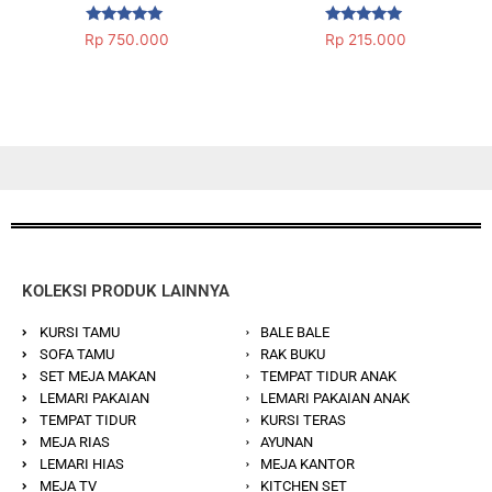
Dinilai
Dinilai
Rp
750.000
Rp
215.000
5.00
5.00
dari 5
dari 5
KOLEKSI PRODUK LAINNYA
KURSI TAMU
BALE BALE
SOFA TAMU
RAK BUKU
SET MEJA MAKAN
TEMPAT TIDUR ANAK
LEMARI PAKAIAN
LEMARI PAKAIAN ANAK
TEMPAT TIDUR
KURSI TERAS
MEJA RIAS
AYUNAN
LEMARI HIAS
MEJA KANTOR
MEJA TV
KITCHEN SET