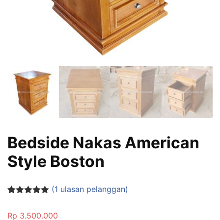
Bedside Nakas American
Style Boston
(
1
ulasan pelanggan)
Peringkat
1
5.00
dari 5
Rp
3.500.000
berdasarka